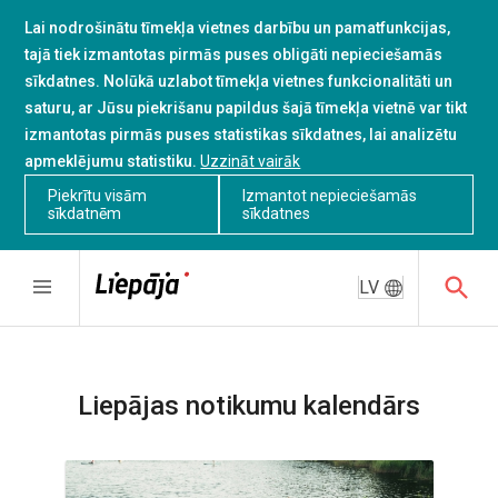
Lai nodrošinātu tīmekļa vietnes darbību un pamatfunkcijas,
tajā tiek izmantotas pirmās puses obligāti nepieciešamās
sīkdatnes. Nolūkā uzlabot tīmekļa vietnes funkcionalitāti un
saturu, ar Jūsu piekrišanu papildus šajā tīmekļa vietnē var tikt
izmantotas pirmās puses statistikas sīkdatnes, lai analizētu
apmeklējumu statistiku.
Uzzināt vairāk
Piekrītu visām
Izmantot nepieciešamās
sīkdatnēm
sīkdatnes
LV
Liepājas notikumu kalendārs