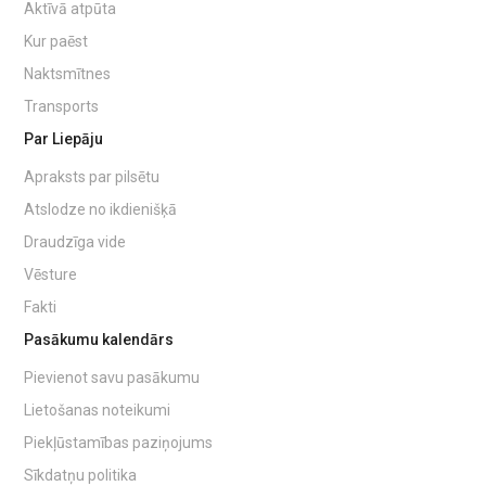
Aktīvā atpūta
Kur paēst
Naktsmītnes
Transports
Par Liepāju
Apraksts par pilsētu
Atslodze no ikdienišķā
Draudzīga vide
Vēsture
Fakti
Pasākumu kalendārs
Pievienot savu pasākumu
Lietošanas noteikumi
Piekļūstamības paziņojums
Sīkdatņu politika