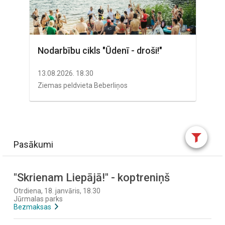
"
Nodarbību cikls "Ūdenī - droši!"
Lā
K
13.08.2026. 18.30
15.
Ziemas peldvieta Beberliņos
Lāč
Pasākumi
"Skrienam Liepājā!" - koptreniņš
Otrdiena, 18. janvāris, 18.30
Jūrmalas parks
Bezmaksas