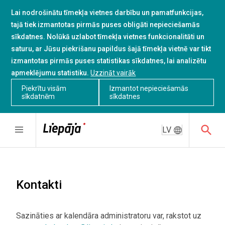
Lai nodrošinātu tīmekļa vietnes darbību un pamatfunkcijas,
tajā tiek izmantotas pirmās puses obligāti nepieciešamās
sīkdatnes. Nolūkā uzlabot tīmekļa vietnes funkcionalitāti un
saturu, ar Jūsu piekrišanu papildus šajā tīmekļa vietnē var tikt
izmantotas pirmās puses statistikas sīkdatnes, lai analizētu
apmeklējumu statistiku.
Uzzināt vairāk
Piekrītu visām
Izmantot nepieciešamās
sīkdatnēm
sīkdatnes
LV
Kontakti
Sazināties ar kalendāra administratoru var, rakstot uz