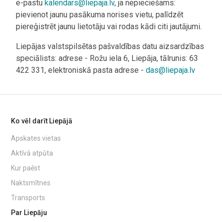
e-pastu
kalendars@liepaja.lv
, ja nepieciešams:
pievienot jaunu pasākuma norises vietu, palīdzēt
piereģistrēt jaunu lietotāju vai rodas kādi citi jautājumi.
Liepājas valstspilsētas pašvaldības datu aizsardzības
speciālists: adrese - Rožu iela 6, Liepāja, tālrunis: 63
422 331, elektroniskā pasta adrese -
das@liepaja.lv
Ko vēl darīt Liepājā
Apskates vietas
Aktīvā atpūta
Kur paēst
Naktsmītnes
Transports
Par Liepāju