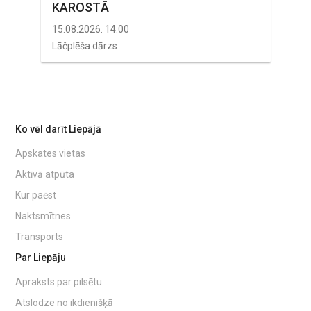
KAROSTĀ
23.
15.08.2026. 14.00
Jūr
Lāčplēša dārzs
Ko vēl darīt Liepājā
Apskates vietas
Aktīvā atpūta
Kur paēst
Naktsmītnes
Transports
Par Liepāju
Apraksts par pilsētu
Atslodze no ikdienišķā