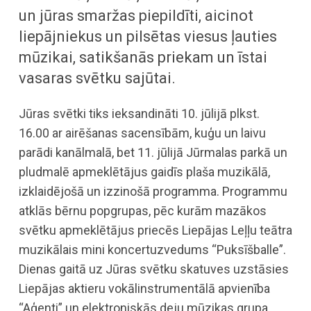
un jūras smaržas piepildīti, aicinot
liepājniekus un pilsētas viesus ļauties
mūzikai, satikšanās priekam un īstai
vasaras svētku sajūtai.
Jūras svētki tiks ieksandināti 10. jūlijā plkst.
16.00 ar airēšanas sacensībām, kuģu un laivu
parādi kanālmalā, bet 11. jūlijā Jūrmalas parkā un
pludmalē apmeklētājus gaidīs plaša muzikālā,
izklaidējošā un izzinošā programma. Programmu
atklās bērnu popgrupas, pēc kurām mazākos
svētku apmeklētājus priecēs Liepājas Leļļu teātra
muzikālais mini koncertuzvedums “Puksīšballe”.
Dienas gaitā uz Jūras svētku skatuves uzstāsies
Liepājas aktieru vokālinstrumentālā apvienība
“Aģenti” un elektroniskās deju mūzikas grupa