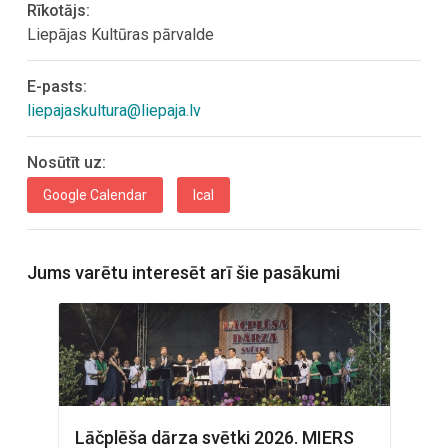
Rīkotājs:
Liepājas Kultūras pārvalde
E-pasts:
liepajaskultura@liepaja.lv
Nosūtīt uz:
Google Calendar
Ical
Jums varētu interesēt arī šie pasākumi
"
Lāčplēša dārza svētki 2026. MIERS
Pa