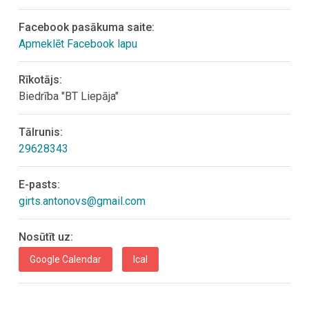
Facebook pasākuma saite:
Apmeklēt Facebook lapu
Rīkotājs:
Biedrība "BT Liepāja"
Tālrunis:
29628343
E-pasts:
girts.antonovs@gmail.com
Nosūtīt uz:
Google Calendar
Ical