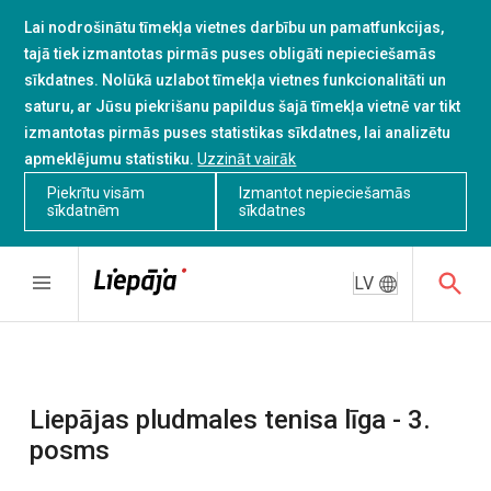
Lai nodrošinātu tīmekļa vietnes darbību un pamatfunkcijas,
tajā tiek izmantotas pirmās puses obligāti nepieciešamās
sīkdatnes. Nolūkā uzlabot tīmekļa vietnes funkcionalitāti un
saturu, ar Jūsu piekrišanu papildus šajā tīmekļa vietnē var tikt
izmantotas pirmās puses statistikas sīkdatnes, lai analizētu
apmeklējumu statistiku.
Uzzināt vairāk
Piekrītu visām
Izmantot nepieciešamās
sīkdatnēm
sīkdatnes
LV
Liepājas pludmales tenisa līga - 3.
posms