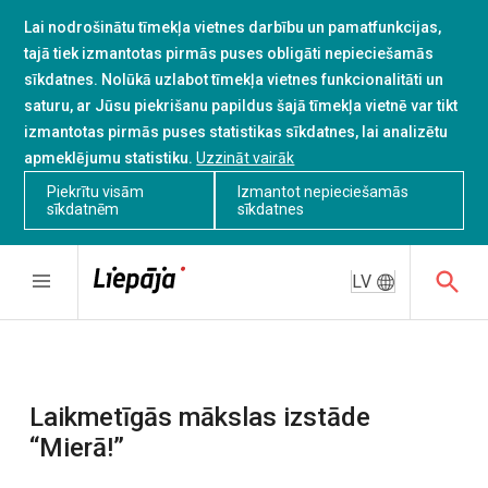
Lai nodrošinātu tīmekļa vietnes darbību un pamatfunkcijas,
tajā tiek izmantotas pirmās puses obligāti nepieciešamās
sīkdatnes. Nolūkā uzlabot tīmekļa vietnes funkcionalitāti un
saturu, ar Jūsu piekrišanu papildus šajā tīmekļa vietnē var tikt
izmantotas pirmās puses statistikas sīkdatnes, lai analizētu
apmeklējumu statistiku.
Uzzināt vairāk
Piekrītu visām
Izmantot nepieciešamās
sīkdatnēm
sīkdatnes
LV
Laikmetīgās mākslas izstāde
“Mierā!”