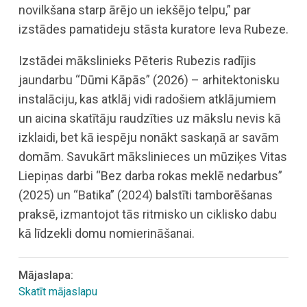
novilkšana starp ārējo un iekšējo telpu,” par
izstādes pamatideju stāsta kuratore Ieva Rubeze.
Izstādei mākslinieks Pēteris Rubezis radījis
jaundarbu “Dūmi Kāpās” (2026) – arhitektonisku
instalāciju, kas atklāj vidi radošiem atklājumiem
un aicina skatītāju raudzīties uz mākslu nevis kā
izklaidi, bet kā iespēju nonākt saskaņā ar savām
domām. Savukārt mākslinieces un mūziķes Vitas
Liepiņas darbi “Bez darba rokas meklē nedarbus”
(2025) un “Batika” (2024) balstīti tamborēšanas
praksē, izmantojot tās ritmisko un ciklisko dabu
kā līdzekli domu nomierināšanai.
Mājaslapa:
Skatīt mājaslapu