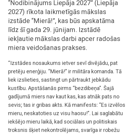
“Nodibinājums Liepāja 2027” (Liepāja
2027) rīkota laikmetīgās mākslas
izstāde “Mierā!”, kas būs apskatāma
līdz šī gada 29. jūnijam. Izstādē
iekļautie mākslas darbi apcer radošas
miera veidošanas prakses.
“Izstādes nosaukums ietver sevī divējādu, pat
pretēju enerģiju. “Mierā!” ir militāra komanda. Tā
liek izslieties, sastingt un pārtraukt jebkādu
kustību. Apstāšanās pirms “bezdibeņa”. Šajā
gadījumā miers nav kaut kas, kas atnāk pats no
sevis; tas ir gribas akts. Kā manifests: “Es izvēlos
mieru, neskatoties uz visu haosu!”. Lai saglabātu
iekšējo mieru laikā, kad sociālais un politiskais
troksnis šķiet nekontrolējams, svarīga ir robežu