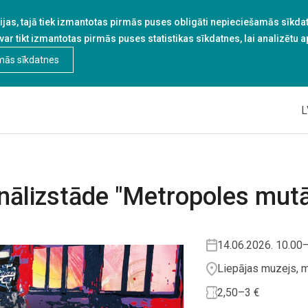
jas, tajā tiek izmantotas pirmās puses obligāti nepieciešamās sīkdatn
 var tikt izmantotas pirmās puses statistikas sīkdatnes, lai analizētu 
mās sīkdatnes
L
nālizstāde "Metropoles mutā
14.06.2026. 10.00
Liepājas muzejs, m
2,50–3 €