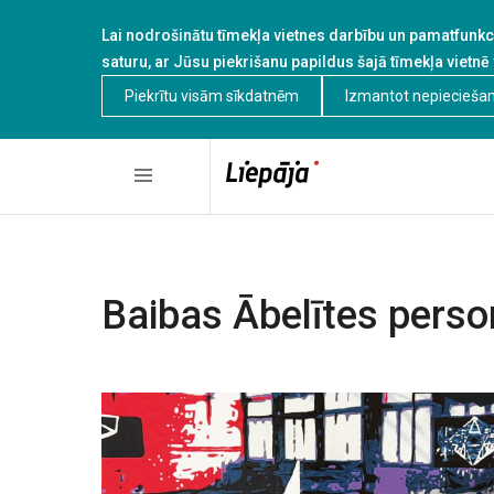
Lai nodrošinātu tīmekļa vietnes darbību un pamatfunkci
saturu, ar Jūsu piekrišanu papildus šajā tīmekļa vietnē
Piekrītu visām sīkdatnēm
Izmantot nepiecieša
Baibas Ābelītes perso