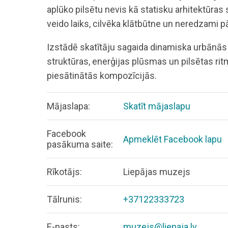
aplūko pilsētu nevis kā statisku arhitektūras 
veido laiks, cilvēka klātbūtne un neredzami 
Izstādē skatītāju sagaida dinamiska urbānās v
struktūras, enerģijas plūsmas un pilsētas rit
piesātinātās kompozīcijās.
Mājaslapa:
Skatīt mājaslapu
Facebook
Apmeklēt Facebook lapu
pasākuma saite:
Rīkotājs:
Liepājas muzejs
Tālrunis:
+37122333723
E-pasts:
muzejs@liepaja.lv