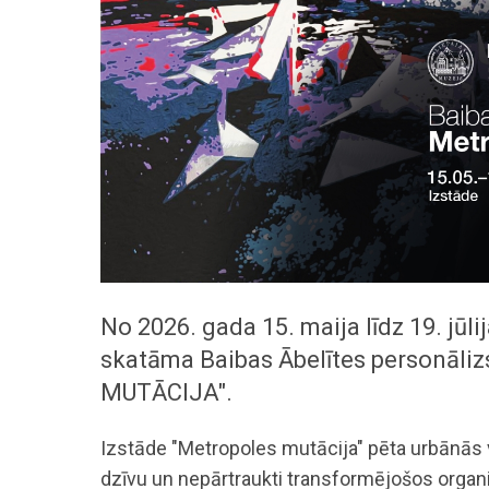
No 2026. gada 15. maija līdz 19. jūl
skatāma Baibas Ābelītes personāl
MUTĀCIJA".
Izstāde "Metropoles mutācija" pēta urbānās v
dzīvu un nepārtraukti transformējošos organ