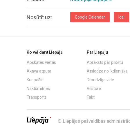
Nosūtīt uz:
Google Calendar
Ical
Ko vēl darīt Liepājā
Par Liepāju
Apskates vietas
Apraksts par pilsētu
Aktīvā atpūta
Atslodze no ikdienišķā
Kur paēst
Draudzīga vide
Naktsmītnes
Vēsture
Transports
Fakti
© Liepājas pašvaldības administrāc