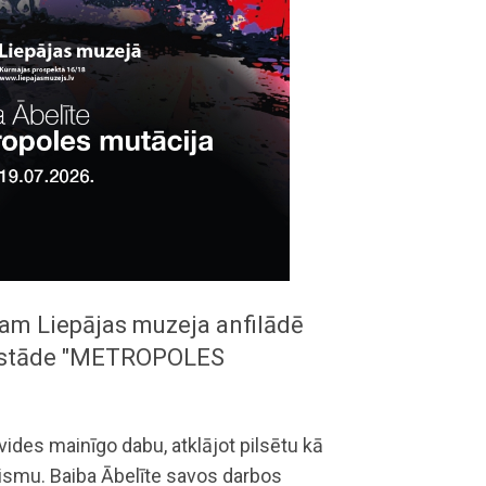
ijam Liepājas muzeja anfilādē
izstāde "METROPOLES
ides mainīgo dabu, atklājot pilsētu kā
ismu. Baiba Ābelīte savos darbos