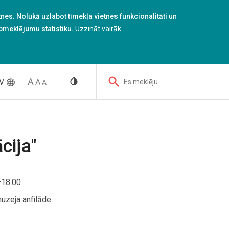
es. Nolūkā uzlabot tīmekļa vietnes funkcionalitāti un
apmeklējumu statistiku.
Uzzināt vairāk
V
Es meklēju...
cija"
–18.00
uzeja anfilāde