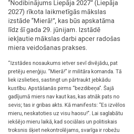
“Nodibinājums Liepāja 2027” (Liepāja
2027) rīkota laikmetīgās mākslas
izstāde “Mierā!”, kas būs apskatāma
līdz šī gada 29. jūnijam. Izstādē
iekļautie mākslas darbi apcer radošas
miera veidošanas prakses.
“Izstādes nosaukums ietver sevī divējādu, pat
pretēju enerģiju. “Mierā!” ir militāra komanda. Tā
liek izslieties, sastingt un pārtraukt jebkādu
kustību. Apstāšanās pirms “bezdibeņa”. Šajā
gadījumā miers nav kaut kas, kas atnāk pats no
sevis; tas ir gribas akts. Kā manifests: “Es izvēlos
mieru, neskatoties uz visu haosu!”. Lai saglabātu
iekšējo mieru laikā, kad sociālais un politiskais
troksnis šķiet nekontrolējams, svarīga ir robežu