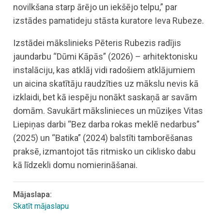
novilkšana starp ārējo un iekšējo telpu,” par
izstādes pamatideju stāsta kuratore Ieva Rubeze.
Izstādei mākslinieks Pēteris Rubezis radījis
jaundarbu “Dūmi Kāpās” (2026) – arhitektonisku
instalāciju, kas atklāj vidi radošiem atklājumiem
un aicina skatītāju raudzīties uz mākslu nevis kā
izklaidi, bet kā iespēju nonākt saskaņā ar savām
domām. Savukārt mākslinieces un mūziķes Vitas
Liepiņas darbi “Bez darba rokas meklē nedarbus”
(2025) un “Batika” (2024) balstīti tamborēšanas
praksē, izmantojot tās ritmisko un ciklisko dabu
kā līdzekli domu nomierināšanai.
Mājaslapa:
Skatīt mājaslapu