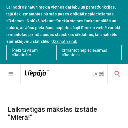
Lai nodrošinātu tīmekļa vietnes darbību un pamatfunkcijas,
tajā tiek izmantotas pirmās puses obligāti nepieciešamās
sīkdatnes. Nolūkā uzlabot tīmekļa vietnes funkcionalitāti un
saturu, ar Jūsu piekrišanu papildus šajā tīmekļa vietnē var tikt
izmantotas pirmās puses statistikas sīkdatnes, lai analizētu
apmeklējumu statistiku.
Uzzināt vairāk
Piekrītu visām
Izmantot nepieciešamās
sīkdatnēm
sīkdatnes
LV
Laikmetīgās mākslas izstāde
“Mierā!”