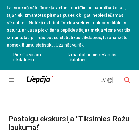
Lai nodrošinātu tīmekļa vietnes darbību un pamatfunkcijas,
tajā tiek izmantotas pirmās puses obligāti nepieciešamās
sīkdatnes. Nolūkā uzlabot tīmekļa vietnes funkcionalitāti un
saturu, ar Jūsu piekrišanu papildus šajā tīmekļa vietnē var tikt
izmantotas pirmās puses statistikas sīkdatnes, lai analizētu
apmeklējumu statistiku.
Uzzināt vairāk
Piekrītu visām
Izmantot nepieciešamās
sīkdatnēm
sīkdatnes
LV
Pastaigu ekskursija "Tiksimies Rožu
laukumā!"