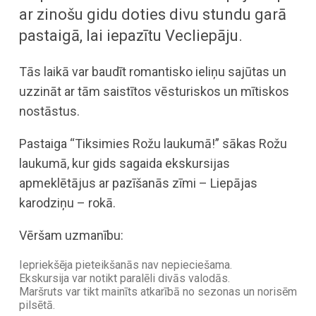
ar zinošu gidu doties divu stundu garā
pastaigā, lai iepazītu Vecliepāju.
Tās laikā var baudīt romantisko ieliņu sajūtas un
uzzināt ar tām saistītos vēsturiskos un mītiskos
nostāstus.
Pastaiga “Tiksimies Rožu laukumā!” sākas Rožu
laukumā, kur gids sagaida ekskursijas
apmeklētājus ar pazīšanās zīmi – Liepājas
karodziņu – rokā.
Vēršam uzmanību:
Iepriekšēja pieteikšanās nav nepieciešama.
Ekskursija var notikt paralēli divās valodās.
Maršruts var tikt mainīts atkarībā no sezonas un norisēm
pilsētā.