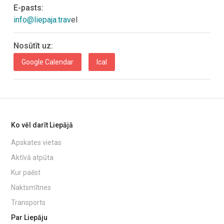
E-pasts:
info@liepaja.trav
el
Nosūtīt uz:
Google Calendar
Ical
Ko vēl darīt Liepājā
Apskates vietas
Aktīvā atpūta
Kur paēst
Naktsmītnes
Transports
Par Liepāju