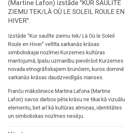
(Martine Lafon) izstāde "KUR SAULĪTE
ZIEMU TEK/LÀ OÙ LE SOLEIL ROULE EN
HIVER".
Izstāde “Kur saulīte ziemu tek/ Là Où le Soleil
Roule en Hiver” veltīta sarkanās krāsas
simboliskajai nozīmei Kurzemes kultūras
mantojumā, īpašu uzmanību pievēršot Kurzemes
novada etnogrāfiskajiem brunčiem, kuros dominē
sarkanās krāsas daudzveidīgās nianses.
Franču māksliniece Martina Lafona (Martine
Lafon) savos darbos pēta krāsu ne tikai kā vizuālu
elementu, bet arī kā kultūras atmiņas, identitātes
un simboliskas nozīmes nesēju.