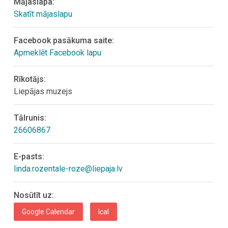
Mājaslapa:
Skatīt mājaslapu
Facebook pasākuma saite:
Apmeklēt Facebook lapu
Rīkotājs:
Liepājas muzejs
Tālrunis:
26606867
E-pasts:
linda.rozentale-roze@liepaja.lv
Nosūtīt uz:
Google Calendar
Ical