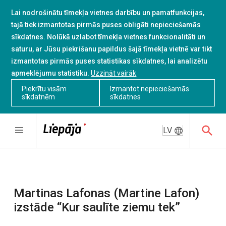
Lai nodrošinātu tīmekļa vietnes darbību un pamatfunkcijas,
tajā tiek izmantotas pirmās puses obligāti nepieciešamās
sīkdatnes. Nolūkā uzlabot tīmekļa vietnes funkcionalitāti un
saturu, ar Jūsu piekrišanu papildus šajā tīmekļa vietnē var tikt
izmantotas pirmās puses statistikas sīkdatnes, lai analizētu
apmeklējumu statistiku.
Uzzināt vairāk
Piekrītu visām
Izmantot nepieciešamās
sīkdatnēm
sīkdatnes
LV
Martinas Lafonas (Martine Lafon)
izstāde “Kur saulīte ziemu tek”