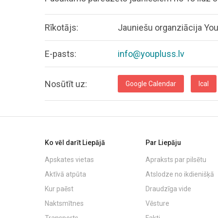
Rīkotājs:
Jauniešu organziācija Yo
E-pasts:
info@youpluss.lv
Nosūtīt uz:
Google Calendar
Ical
Ko vēl darīt Liepājā
Par Liepāju
Apskates vietas
Apraksts par pilsētu
Aktīvā atpūta
Atslodze no ikdienišķā
Kur paēst
Draudzīga vide
Naktsmītnes
Vēsture