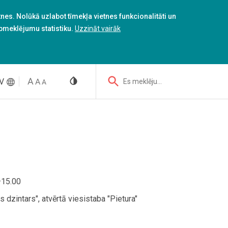
es. Nolūkā uzlabot tīmekļa vietnes funkcionalitāti un
apmeklējumu statistiku.
Uzzināt vairāk
V
Es meklēju...
–15.00
s dzintars", atvērtā viesistaba "Pietura"