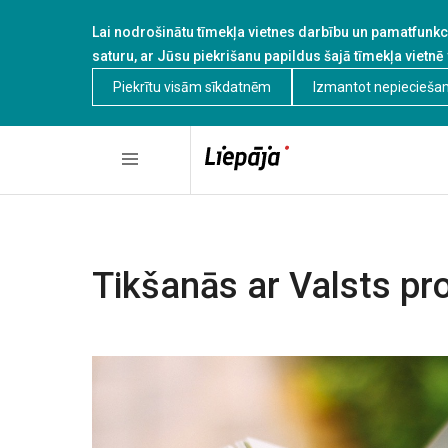
Lai nodrošinātu tīmekļa vietnes darbību un pamatfunkci
saturu, ar Jūsu piekrišanu papildus šajā tīmekļa vietnē
Piekrītu visām sīkdatnēm
Izmantot nepiecieša
Tikšanās ar Valsts pr