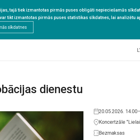
jas, tajā tiek izmantotas pirmās puses obligāti nepieciešamās sīkdatn
 var tikt izmantotas pirmās puses statistikas sīkdatnes, lai analizētu 
mās sīkdatnes
L
obācijas dienestu
20.05.2026. 14.00
Koncertzāle "Lielai
Bezmaksas