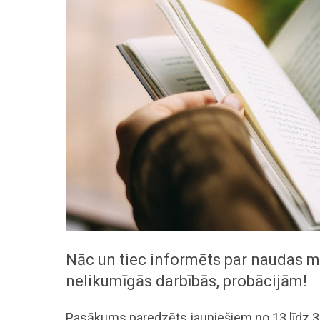
Nāc un tiec informēts par naudas mū
nelikumīgās darbībās, probācijām!
Pasākums paredzēts jauniešiem no 13 līdz 