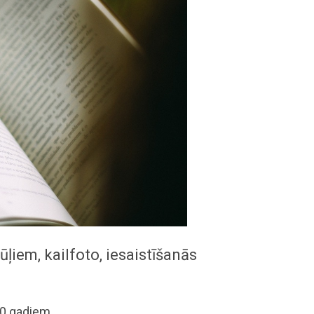
ļiem, kailfoto, iesaistīšanās
30 gadiem.