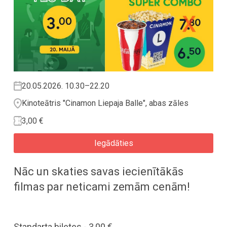
20.05.2026. 10.30–22.20
Kinoteātris "Cinamon Liepaja Balle", abas zāles
3,00 €
Iegādāties
Nāc un skaties savas iecienītākās
filmas par neticami zemām cenām!
Standarta biļetes - 3,00 €