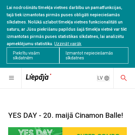
Lai nodrošinātu tīmekļa vietnes darbību un pamatfunkcijas,
tajā tiek izmantotas pirmās puses obligāti nepieciešamās
sīkdatnes. Nolūkā uzlabot tīmekļa vietnes funkcionalitāti un
saturu, ar Jūsu piekrišanu papildus šajā tīmekļa vietnē var tikt
izmantotas pirmās puses statistikas sīkdatnes, lai analizētu
apmeklējumu statistiku.
Uzzināt vairāk
Piekrītu visām
Izmantot nepieciešamās
sīkdatnēm
sīkdatnes
LV
YES DAY - 20. maijā Cinamon Balle!