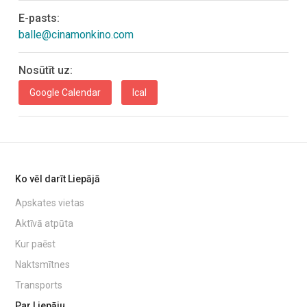
E-pasts:
balle@cinamonkino.com
Nosūtīt uz:
Google Calendar
Ical
Ko vēl darīt Liepājā
Apskates vietas
Aktīvā atpūta
Kur paēst
Naktsmītnes
Transports
Par Liepāju