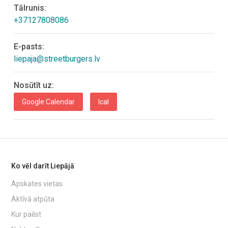
Tālrunis:
+37127808086
E-pasts:
liepaja@streetburgers.lv
Nosūtīt uz:
Google Calendar
Ical
Ko vēl darīt Liepājā
Apskates vietas
Aktīvā atpūta
Kur paēst