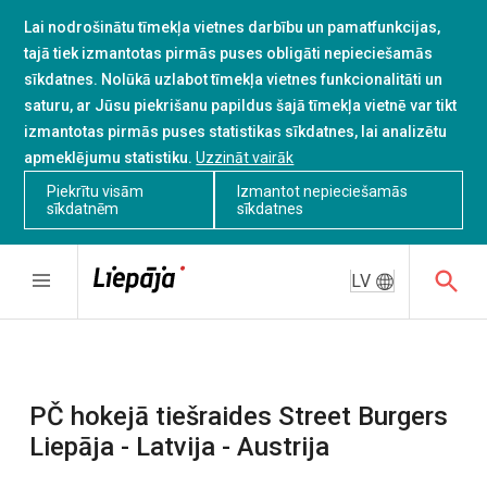
Lai nodrošinātu tīmekļa vietnes darbību un pamatfunkcijas,
tajā tiek izmantotas pirmās puses obligāti nepieciešamās
sīkdatnes. Nolūkā uzlabot tīmekļa vietnes funkcionalitāti un
saturu, ar Jūsu piekrišanu papildus šajā tīmekļa vietnē var tikt
izmantotas pirmās puses statistikas sīkdatnes, lai analizētu
apmeklējumu statistiku.
Uzzināt vairāk
Piekrītu visām
Izmantot nepieciešamās
sīkdatnēm
sīkdatnes
LV
PČ hokejā tiešraides Street Burgers
Liepāja - Latvija - Austrija