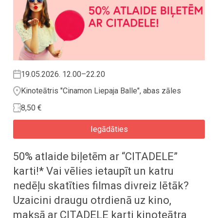
19.05.2026. 12.00–22.20
Kinoteātris "Cinamon Liepaja Balle", abas zāles
8,50 €
Iegādāties
50% atlaide biļetēm ar “CITADELE”
karti!* Vai vēlies ietaupīt un katru
nedēļu skatīties filmas divreiz lētāk?
Uzaicini draugu otrdienā uz kino,
maksā ar CITADELE karti kinoteātra