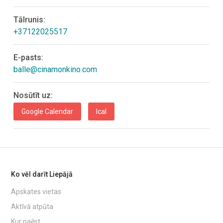
Tālrunis:
+37122025517
E-pasts:
balle@cinamonkino.com
Nosūtīt uz:
Google Calendar
Ical
Ko vēl darīt Liepājā
Apskates vietas
Aktīvā atpūta
Kur paēst