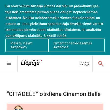
Lai nodrošinātu tīmekļa vietnes darbību un pamatfunkcijas,
tajā tiek izmantotas pirmās puses obligāti nepieciešamās
sīkdatnes. Nolūkā uzlabot tīmekļa vietnes funkcionalitāti un
saturu, ar Jūsu piekrišanu papildus šajā tīmekļa vietnē var tikt
izmantotas pirmās puses statistikas sīkdatnes, lai analizētu
apmeklējumu statistiku.
Uzzināt vairāk
Piekrītu visām
Izmantot nepieciešamās
sīkdatnēm
sīkdatnes
LV
“CITADELE” otrdiena Cinamon Balle