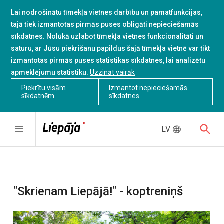
Lai nodrošinātu tīmekļa vietnes darbību un pamatfunkcijas,
tajā tiek izmantotas pirmās puses obligāti nepieciešamās
sīkdatnes. Nolūkā uzlabot tīmekļa vietnes funkcionalitāti un
saturu, ar Jūsu piekrišanu papildus šajā tīmekļa vietnē var tikt
izmantotas pirmās puses statistikas sīkdatnes, lai analizētu
apmeklējumu statistiku.
Uzzināt vairāk
Piekrītu visām
Izmantot nepieciešamās
sīkdatnēm
sīkdatnes
LV
"Skrienam Liepājā!" - koptreniņš