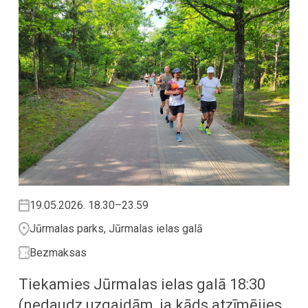
19.05.2026. 18.30–23.59
Jūrmalas parks, Jūrmalas ielas galā
Bezmaksas
Tiekamies Jūrmalas ielas galā 18:30
(nedaudz uzgaidām, ja kāds atzīmējies,