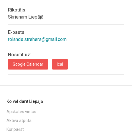
Rīkotājs:
Skrienam Liepājā
E-pasts:
rolands.strehers@gmail.com
Nosūtīt uz:
Google Calendar
Ical
Ko vēl darīt Liepājā
Apskates vietas
Aktīvā atpūta
Kur paēst