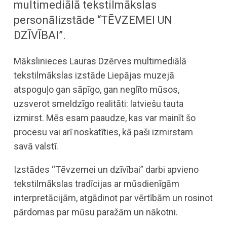
multimediālā tekstilmākslas
personālizstāde “TĒVZEMEI UN
DZĪVĪBAI”.
Mākslinieces Lauras Dzērves multimediālā
tekstilmākslas izstāde Liepājas muzejā
atspoguļo gan sāpīgo, gan neglīto mūsos,
uzsverot smeldzīgo realitāti: latviešu tauta
izmirst. Mēs esam paaudze, kas var mainīt šo
procesu vai arī noskatīties, kā paši izmirstam
savā valstī.
Izstādes “Tēvzemei un dzīvībai” darbi apvieno
tekstilmākslas tradīcijas ar mūsdienīgām
interpretācijām, atgādinot par vērtībām un rosinot
pārdomas par mūsu paražām un nākotni.