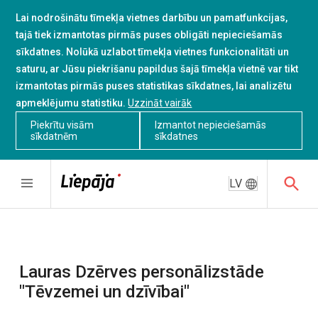
Lai nodrošinātu tīmekļa vietnes darbību un pamatfunkcijas,
tajā tiek izmantotas pirmās puses obligāti nepieciešamās
sīkdatnes. Nolūkā uzlabot tīmekļa vietnes funkcionalitāti un
saturu, ar Jūsu piekrišanu papildus šajā tīmekļa vietnē var tikt
izmantotas pirmās puses statistikas sīkdatnes, lai analizētu
apmeklējumu statistiku.
Uzzināt vairāk
Piekrītu visām
Izmantot nepieciešamās
sīkdatnēm
sīkdatnes
LV
Lauras Dzērves personālizstāde
"Tēvzemei un dzīvībai"