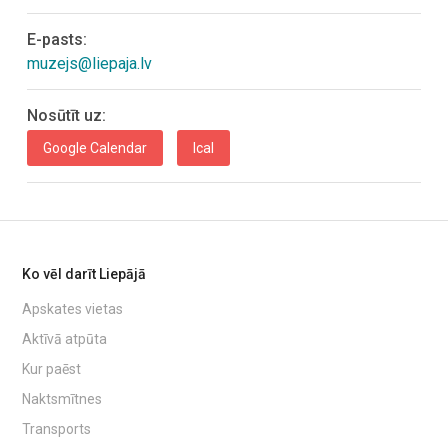
E-pasts:
muzejs@liepaja.lv
Nosūtīt uz:
Google Calendar
Ical
Ko vēl darīt Liepājā
Apskates vietas
Aktīvā atpūta
Kur paēst
Naktsmītnes
Transports