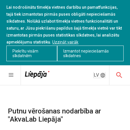
Lai nodrošinātu tīmekļa vietnes darbību un pamatfunkcijas,
tajā tiek izmantotas pirmās puses obligāti nepieciešamās
sīkdatnes. Nolūkā uzlabot tīmekļa vietnes funkcionalitāti un
saturu, ar Jūsu piekrišanu papildus šajā tīmekļa vietnē var tikt
izmantotas pirmās puses statistikas sīkdatnes, lai analizētu
apmeklējumu statistiku.
Uzzināt vairāk
Piekrītu visām
Izmantot nepieciešamās
sīkdatnēm
sīkdatnes
LV
Putnu vērošanas nodarbība ar
"AkvaLab Liepāja"