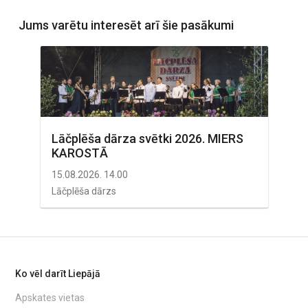
Jums varētu interesēt arī šie pasākumi
"
Lāčplēša dārza svētki 2026. MIERS
Pa
KAROSTĀ
23.
15.08.2026. 14.00
Jūr
Lāčplēša dārzs
Ko vēl darīt Liepājā
Apskates vietas