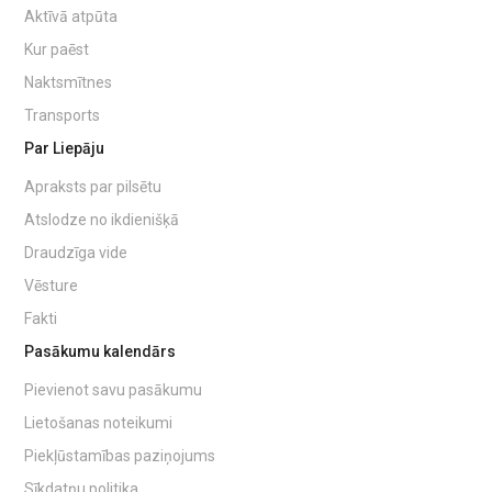
Aktīvā atpūta
Kur paēst
Naktsmītnes
Transports
Par Liepāju
Apraksts par pilsētu
Atslodze no ikdienišķā
Draudzīga vide
Vēsture
Fakti
Pasākumu kalendārs
Pievienot savu pasākumu
Lietošanas noteikumi
Piekļūstamības paziņojums
Sīkdatņu politika