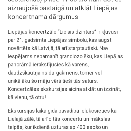
aizraujošā pastaigā un atklāt Liepājas
koncertnama dārgumus!
Liepājas koncertzāle “Lielais dzintars” ir kļuvusi
par 21. gadsimta Liepājas simbolu, kas augsti
novērtēts kā Latvijā, tā arī starptautiski. Nav
iespējams nepamanīt grandiozo ēku, kas Liepājas
panorāmā ierakstījusies kā varens,
daudzšķautņains dārgakmens, tomēr vēl
unikālāku šo māju vērš tieši tās saturs.
Koncertzāles ekskursijas aicina atklāt un izzināt,
kā vienu, tā otru!
Ekskursijas laikā gida pavadībā ielūkosieties kā
Lielajā zālē, tā arī citās koncertu un mākslas
telpās, kur ikdienā uzturas ap 400 esošo un