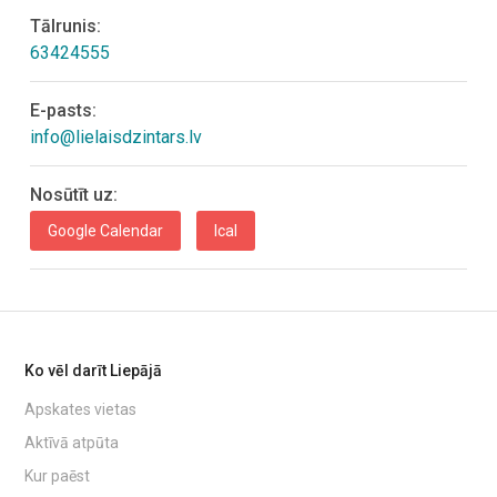
Tālrunis:
63424555
E-pasts:
info@lielaisdzintars.lv
Nosūtīt uz:
Google Calendar
Ical
Ko vēl darīt Liepājā
Apskates vietas
Aktīvā atpūta
Kur paēst