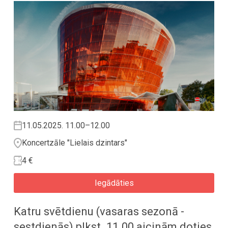
11.05.2025. 11.00–12.00
Koncertzāle "Lielais dzintars"
4 €
Iegādāties
Katru svētdienu (vasaras sezonā -
sestdienās) plkst. 11.00 aicinām doties