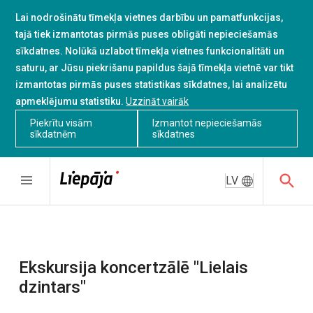
Lai nodrošinātu tīmekļa vietnes darbību un pamatfunkcijas,
tajā tiek izmantotas pirmās puses obligāti nepieciešamās
sīkdatnes. Nolūkā uzlabot tīmekļa vietnes funkcionalitāti un
saturu, ar Jūsu piekrišanu papildus šajā tīmekļa vietnē var tikt
izmantotas pirmās puses statistikas sīkdatnes, lai analizētu
apmeklējumu statistiku.
Uzzināt vairāk
Piekrītu visām
Izmantot nepieciešamās
sīkdatnēm
sīkdatnes
LV
Ekskursija koncertzālē "Lielais
dzintars"