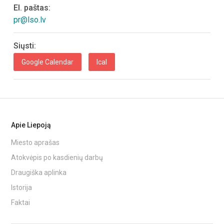
El. paštas:
pr@lso.lv
Siųsti:
Google Calendar
Ical
Apie Liepoją
Miesto aprašas
Atokvėpis po kasdienių darbų
Draugiška aplinka
Istorija
Faktai