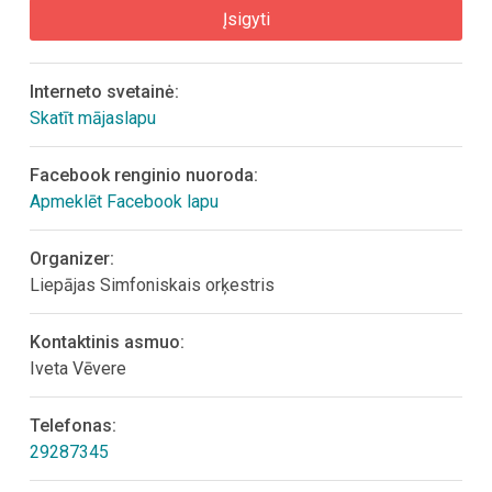
Įsigyti
Interneto svetainė:
Skatīt mājaslapu
Facebook renginio nuoroda:
Apmeklēt Facebook lapu
Organizer:
Liepājas Simfoniskais orķestris
Kontaktinis asmuo:
Iveta Vēvere
Telefonas:
29287345