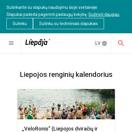
Sutinkante su slapukų naudojimu šioje svetainėje.
Slapukai padeda pagerinti paslaugų kokybę.
Sužinoti daugiau
Sutinku
Sutinku su techniniais slapukais
LV
Liepojos renginių kalendorius
„VeloRonis“ (Liepojos dviračių ir