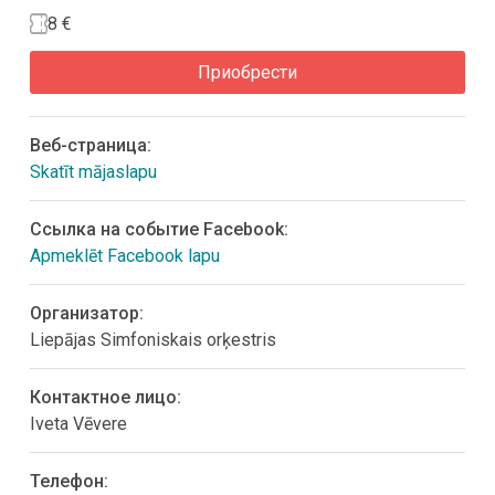
8 €
Приобрести
Bеб-страница:
Skatīt mājaslapu
Ссылка на событие Facebook:
Apmeklēt Facebook lapu
Организатор:
Liepājas Simfoniskais orķestris
Контактное лицо:
Iveta Vēvere
Телефон: