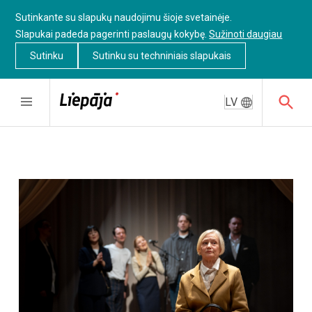
Sutinkante su slapukų naudojimu šioje svetainėje.
Slapukai padeda pagerinti paslaugų kokybę.
Sužinoti daugiau
Sutinku
Sutinku su techniniais slapukais
LV