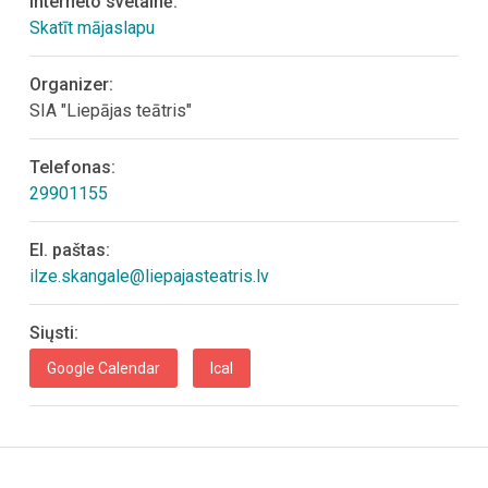
Interneto svetainė:
Skatīt mājaslapu
Organizer:
SIA "Liepājas teātris"
Telefonas:
29901155
El. paštas:
ilze.skangale@liepajasteatris.lv
Siųsti:
Google Calendar
Ical