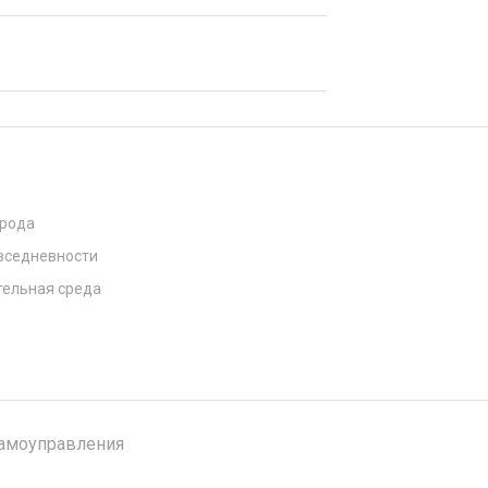
орода
вседневности
ельная среда
самоуправления