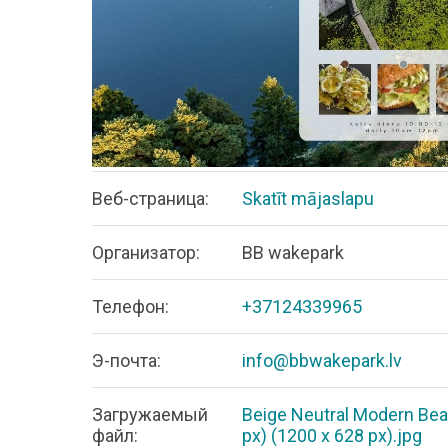
Bеб-страница:
Skatīt mājaslapu
Организатор:
BB wakepark
Телефон:
+37124339965
Э-почта:
info@bbwakepark.lv
Загружаемый
Beige Neutral Modern Bea
файл:
px) (1200 x 628 px).jpg