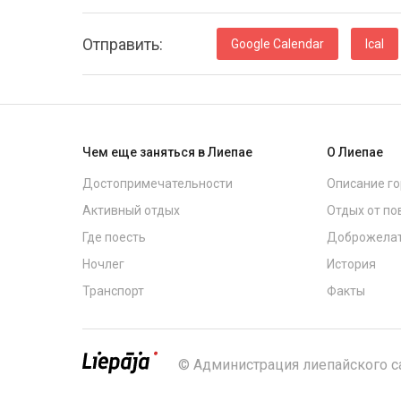
Oтправить:
Google Calendar
Ical
Чем еще заняться в Лиепае
О Лиепае
Достопримечательности
Описание г
Активный отдых
Отдых от по
Где поесть
Доброжелат
Ночлег
История
Транспорт
Факты
© Администрация лиепайского 