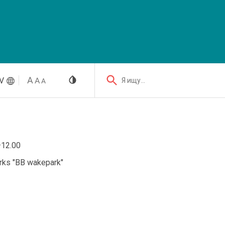
V
Я ищу...
–12.00
arks "BB wakepark"