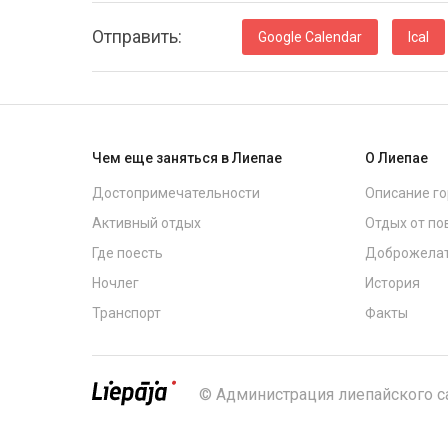
Oтправить:
Google Calendar
Ical
Чем еще заняться в Лиепае
О Лиепае
Достопримечательности
Описание г
Активный отдых
Отдых от по
Где поесть
Доброжелат
Ночлег
История
Транспорт
Факты
© Администрация лиепайского 