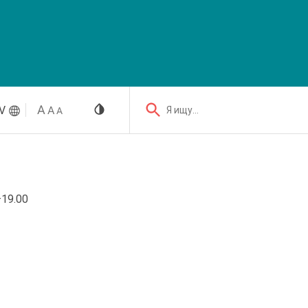
V
Я ищу...
–19.00