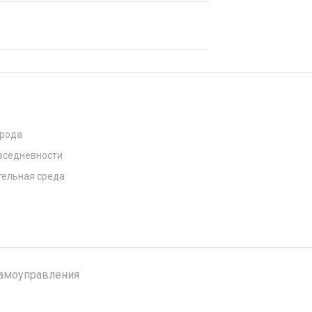
орода
вседневности
ельная среда
самоуправления