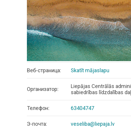
Bеб-страница:
Skatīt mājaslapu
Liepājas Centrālās admini
Организатор:
sabiedrības līdzdalības da
Телефон:
63404747
Э-почта:
veseliba@liepaja.lv