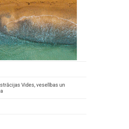
strācijas Vides, veselības un
ļa