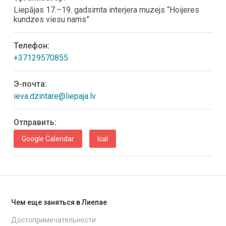
Liepājas 17.–19. gadsimta interjera muzejs “Hoijeres
kundzes viesu nams”
Телефон:
+37129570855
Э-почта:
ieva.dzintare@liepaja.lv
Oтправить:
Google Calendar
Ical
Чем еще заняться в Лиепае
Достопримечательности