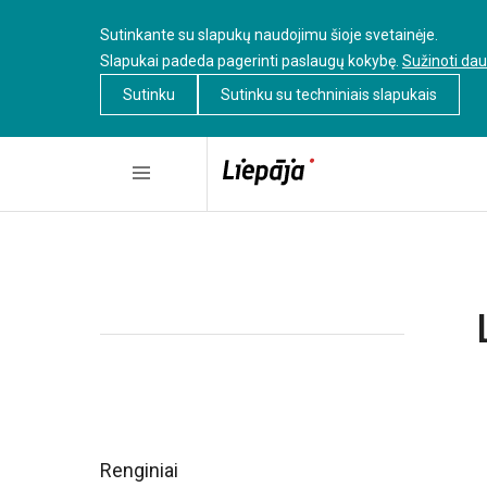
Sutinkante su slapukų naudojimu šioje svetainėje.
Slapukai padeda pagerinti paslaugų kokybę.
Sužinoti da
Sutinku
Sutinku su techniniais slapukais
Renginiai