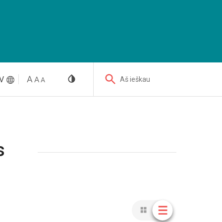
V
Aš ieškau
s