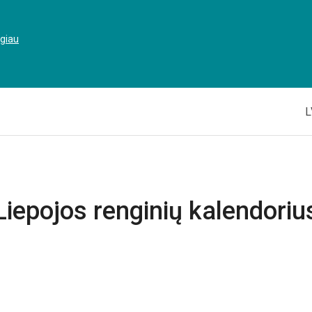
ugiau
L
Liepojos renginių kalendoriu