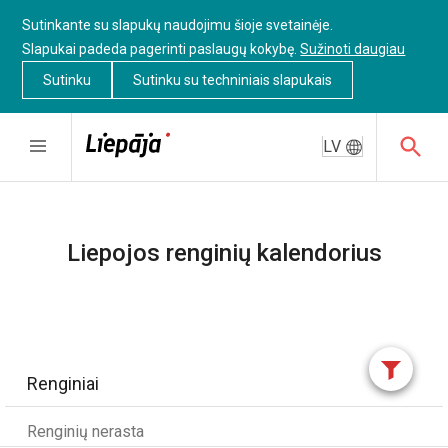
Sutinkante su slapukų naudojimu šioje svetainėje.
Slapukai padeda pagerinti paslaugų kokybę.
Sužinoti daugiau
Sutinku
Sutinku su techniniais slapukais
LV
Liepojos renginių kalendorius
Renginiai
Renginių nerasta