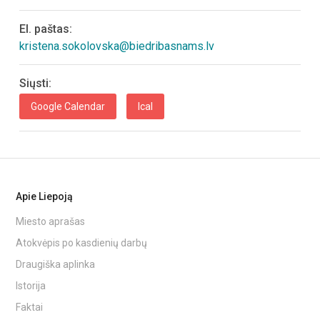
El. paštas:
kristena.sokolovska@biedribasnams.lv
Siųsti:
Google Calendar
Ical
Apie Liepoją
Miesto aprašas
Atokvėpis po kasdienių darbų
Draugiška aplinka
Istorija
Faktai