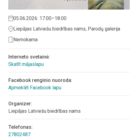
05.06.2026. 17.00–18.00
Liepājas Latviešu biedrības nams, Parodų galerija
Nemokama
Interneto svetainė:
Skatīt mājaslapu
Facebook renginio nuoroda:
Apmeklēt Facebook lapu
Organizer:
Liepājas Latviešu biedrības nams
Telefonas:
27802487