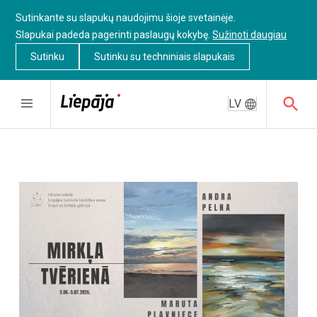
Sutinkante su slapukų naudojimu šioje svetainėje.
Slapukai padeda pagerinti paslaugų kokybę.
Sužinoti daugiau
Sutinku
Sutinku su techniniais slapukais
LV