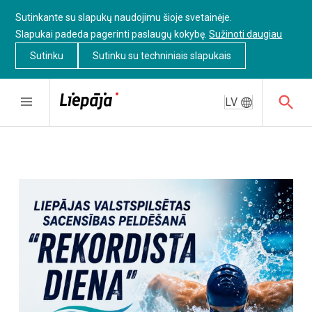
Sutinkante su slapukų naudojimu šioje svetainėje.
Slapukai padeda pagerinti paslaugų kokybę.
Sužinoti daugiau
Sutinku
Sutinku su techniniais slapukais
LV