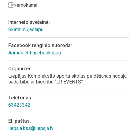
Nemokama
Interneto svetainė:
Skatīt mājaslapu
Facebook renginio nuoroda:
Apmeklēt Facebook lapu
Organizer:
Liepājas Kompleksās sporta skolas peldēšanas nodaļa
sadarbībā ar biedrību “LR EVENTS”
Telefonas:
63423342
El. paštas:
liepaja.kss@liepaja.lv