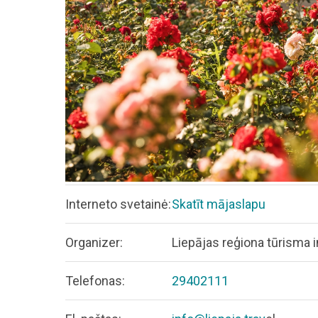
Interneto svetainė:
Skatīt mājaslapu
Organizer:
Liepājas reģiona tūrisma 
Telefonas:
29402111