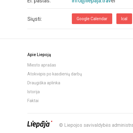
El. paštas:
info@liepaja.trav
el
Siųsti:
Google Calendar
Ical
Apie Liepoją
Miesto aprašas
Atokvėpis po kasdienių darbų
Draugiška aplinka
Istorija
Faktai
© Liepojos savivaldybės administra