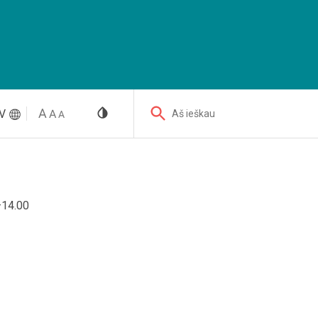
V
Aš ieškau
–14.00