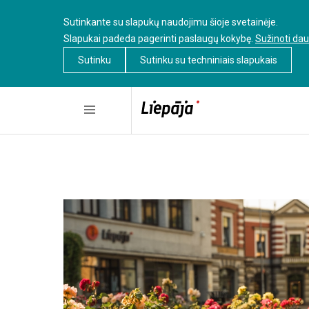
Sutinkante su slapukų naudojimu šioje svetainėje.
Slapukai padeda pagerinti paslaugų kokybę.
Sužinoti da
Sutinku
Sutinku su techniniais slapukais