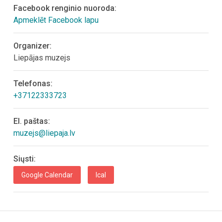
Facebook renginio nuoroda:
Apmeklēt Facebook lapu
Organizer:
Liepājas muzejs
Telefonas:
+37122333723
El. paštas:
muzejs@liepaja.lv
Siųsti:
Google Calendar
Ical