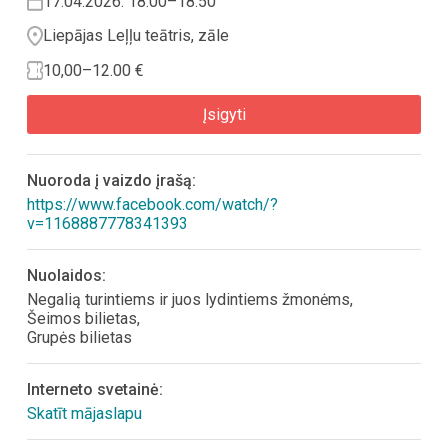
17.04.2026. 18.00–18.50
Liepājas Leļļu teātris, zāle
10,00–12.00 €
Įsigyti
Nuoroda į vaizdo įrašą:
https://www.facebook.com/watch/?
v=1168887778341393
Nuolaidos:
Negalią turintiems ir juos lydintiems žmonėms,
Šeimos bilietas,
Grupės bilietas
Interneto svetainė:
Skatīt mājaslapu