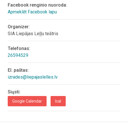
Facebook renginio nuoroda:
Apmeklēt Facebook lapu
Organizer:
SIA Liepājas Leļļu teātris
Telefonas:
26594529
El. paštas:
izrades@liepajaslelles.lv
Siųsti:
Google Calendar
Ical