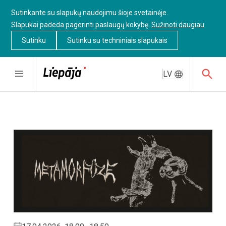
Sutinkante su slapukų naudojimu šioje svetainėje.
Slapukai padeda pagerinti paslaugų kokybę.
Sužinoti daugiau
Sutinku
Sutinku su techniniais slapukais
LV