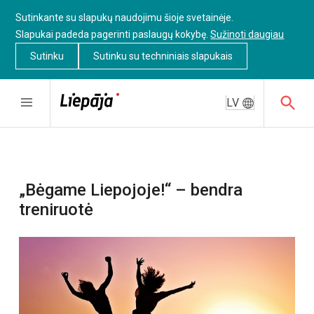
Sutinkante su slapukų naudojimu šioje svetainėje.
Slapukai padeda pagerinti paslaugų kokybę.
Sužinoti daugiau
Sutinku
Sutinku su techniniais slapukais
LV
„Bėgame Liepojoje!“ – bendra
treniruotė