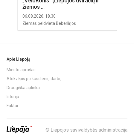
„VeloRonis“ (Liepojos dviračių ir
žiemos ...
06.08.2026. 18.30
Ziemas peldvieta Beberliņos
Apie Liepoją
Miesto aprašas
Atokvėpis po kasdienių darbų
Draugiška aplinka
Istorija
Faktai
© Liepojos savivaldybės administracija