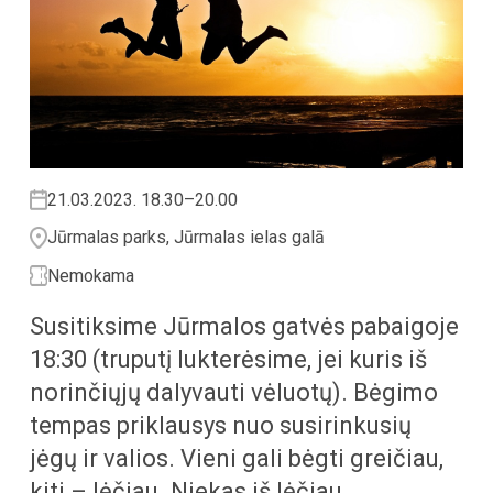
21.03.2023. 18.30–20.00
Jūrmalas parks, Jūrmalas ielas galā
Nemokama
Susitiksime Jūrmalos gatvės pabaigoje
18:30 (truputį lukterėsime, jei kuris iš
norinčiųjų dalyvauti vėluotų). Bėgimo
tempas priklausys nuo susirinkusių
jėgų ir valios. Vieni gali bėgti greičiau,
kiti – lėčiau. Niekas iš lėčiau