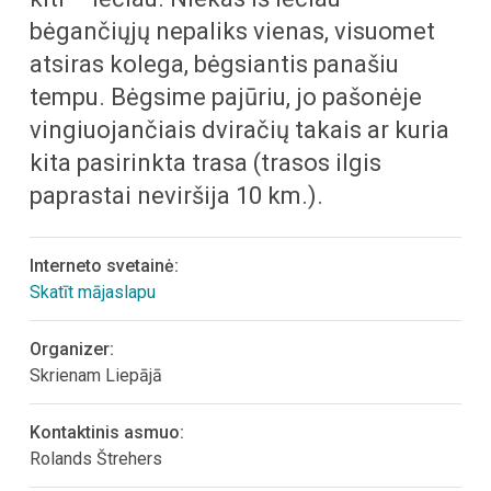
bėgančiųjų nepaliks vienas, visuomet
atsiras kolega, bėgsiantis panašiu
tempu. Bėgsime pajūriu, jo pašonėje
vingiuojančiais dviračių takais ar kuria
kita pasirinkta trasa (trasos ilgis
paprastai neviršija 10 km.).
Interneto svetainė:
Skatīt mājaslapu
Organizer:
Skrienam Liepājā
Kontaktinis asmuo:
Rolands Štrehers