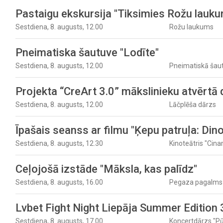
Pastaigu ekskursija "Tiksimies Rožu lauku
Sestdiena, 8. augusts, 12.00
Rožu laukums
Pneimatiska šautuve "Lodīte"
Sestdiena, 8. augusts, 12.00
Pneimatiskā šaut
Projekta “CreArt 3.0” mākslinieku atvērtā 
Sestdiena, 8. augusts, 12.00
Lāčplēša dārzs
Īpašais seanss ar filmu "Ķepu patruļa: Din
Sestdiena, 8. augusts, 12.30
Kinoteātris "Cina
Ceļojošā izstāde "Māksla, kas palīdz"
Sestdiena, 8. augusts, 16.00
Pegaza pagalms
Lvbet Fight Night Liepāja Summer Edition 
Sestdiena, 8. augusts, 17.00
Koncertdārzs "Pūt,