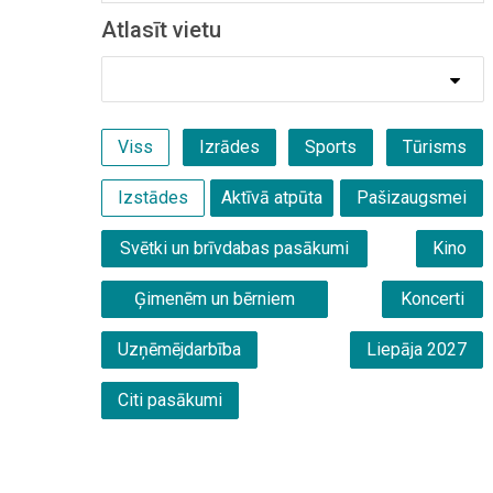
Atlasīt vietu
Viss
Izrādes
Sports
Tūrisms
Izstādes
Aktīvā atpūta
Pašizaugsmei
Svētki un brīvdabas pasākumi
Kino
Ģimenēm un bērniem
Koncerti
Uzņēmējdarbība
Liepāja 2027
Citi pasākumi