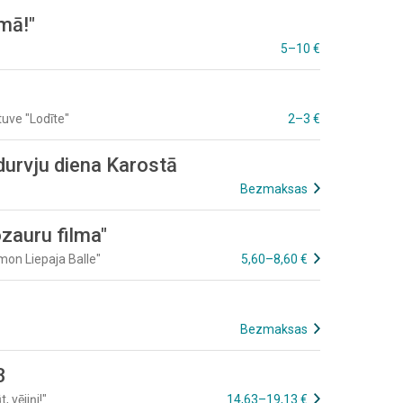
mā!"
5–10 €
uve "Lodīte"
2–3 €
durvju diena Karostā
Bezmaksas
ozauru filma"
mon Liepaja Balle"
5,60–8,60 €
Bezmaksas
3
 vējiņi!"
14,63–19,13 €