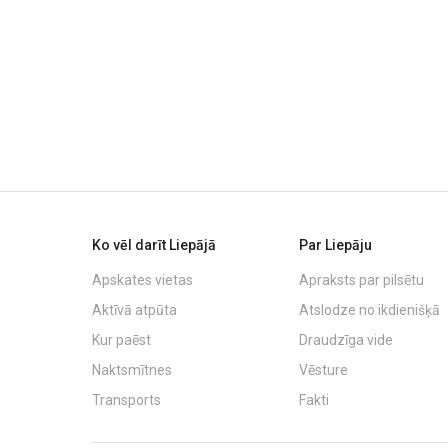
Ko vēl darīt Liepājā
Par Liepāju
Apskates vietas
Apraksts par pilsētu
Aktīvā atpūta
Atslodze no ikdienišķā
Kur paēst
Draudzīga vide
Naktsmītnes
Vēsture
Transports
Fakti