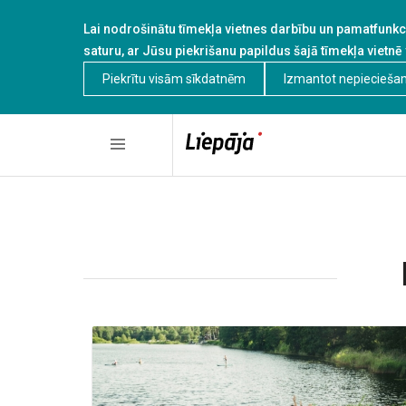
Lai nodrošinātu tīmekļa vietnes darbību un pamatfunkci
saturu, ar Jūsu piekrišanu papildus šajā tīmekļa vietnē
Piekrītu visām sīkdatnēm
Izmantot nepiecieša