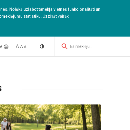
es. Nolūkā uzlabot tīmekļa vietnes funkcionalitāti un
apmeklējumu statistiku.
Uzzināt vairāk
V
Es meklēju...
s