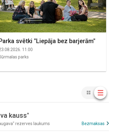
Parka svētki "Liepāja bez barjerām"
23.08.2026. 11.00
Jūrmalas parks
ova kauss"
augava" rezerves laukums
Bezmaksas