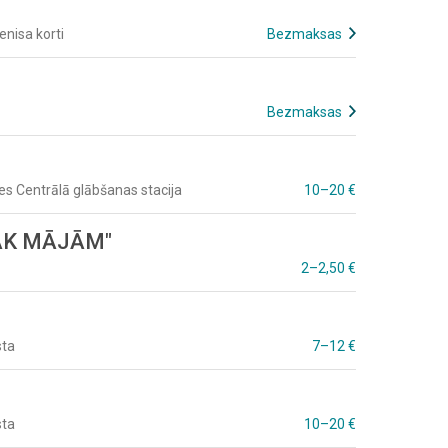
enisa korti
Bezmaksas
Bezmaksas
es Centrālā glābšanas stacija
10–20 €
VĀK MĀJĀM"
2–2,50 €
sta
7–12 €
sta
10–20 €