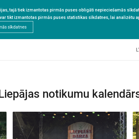
jas, tajā tiek izmantotas pirmās puses obligāti nepieciešamās sīkdatn
 var tikt izmantotas pirmās puses statistikas sīkdatnes, lai analizētu 
mās sīkdatnes
L
Liepājas notikumu kalendār