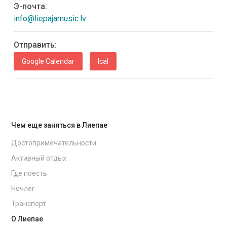
Э-почта:
info@liepajamusic.lv
Oтправить:
Google Calendar
Ical
Чем еще заняться в Лиепае
Достопримечательности
Активный отдых
Где поесть
Ночлег
Транспорт
О Лиепае