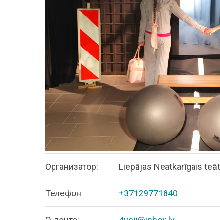
Организатор:
Liepājas Neatkarīgais teāt
Телефон:
+37129771840
Э-почта:
4veji@inbox.lv