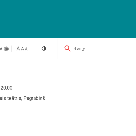
V
Я ищу...
–20.00
ais teātris, Pagrabiņš