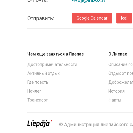
Oтправить:
Google Calendar
Ical
Чем еще заняться в Лиепае
О Лиепае
Достопримечательности
Описание г
Активный отдых
Отдых от по
Где поесть
Доброжелат
Ночлег
История
Транспорт
Факты
© Администрация лиепайского 