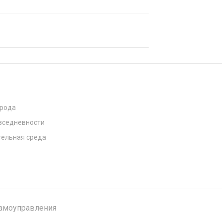
орода
вседневности
ельная среда
самоуправления