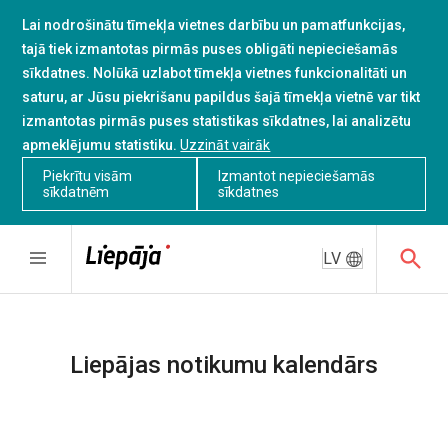
Lai nodrošinātu tīmekļa vietnes darbību un pamatfunkcijas,
tajā tiek izmantotas pirmās puses obligāti nepieciešamās
sīkdatnes. Nolūkā uzlabot tīmekļa vietnes funkcionalitāti un
saturu, ar Jūsu piekrišanu papildus šajā tīmekļa vietnē var tikt
izmantotas pirmās puses statistikas sīkdatnes, lai analizētu
apmeklējumu statistiku.
Uzzināt vairāk
Piekrītu visām
Izmantot nepieciešamās
sīkdatnēm
sīkdatnes
LV
Liepājas notikumu kalendārs