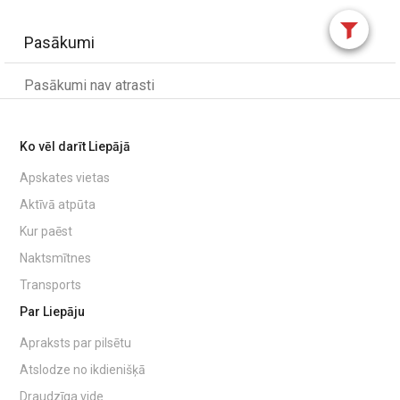
Pasākumi
Pasākumi nav atrasti
Ko vēl darīt Liepājā
Apskates vietas
Aktīvā atpūta
Kur paēst
Naktsmītnes
Transports
Par Liepāju
Apraksts par pilsētu
Atslodze no ikdienišķā
Draudzīga vide